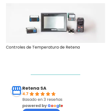
Controles de Temperatura de Retena
Retena SA
4.7
Basado en 3 reseñas
powered by
G
o
o
g
l
e