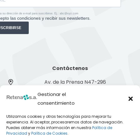
a su dirección de e-mail para suscribirse. Ej.: abc@xyz.com
epto las condiciones y recibir sus newsletters.
USCRIBIRSE
Contáctenos
Av. de la Prensa N47-296
Gestionar el
0981337774
consentimiento
Andrea.gonzalez@retena.ec
Utilizamos cookies y otras tecnologías para mejorar tu
experiencia. Al aceptar, procesaremos datos de navegación.
Información
Puedes obtener más información en nuestra
Política de
Privacidad
y
Política de Cookies
.
Catálogo