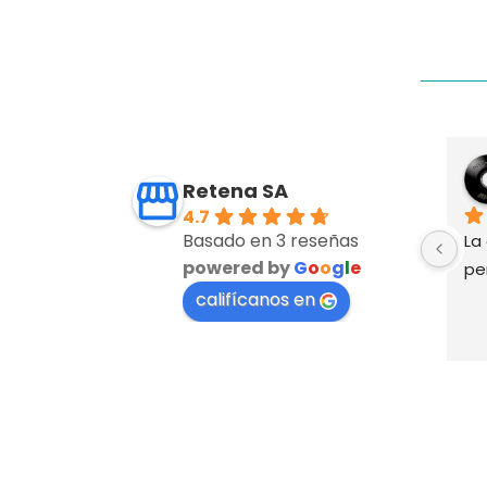
Retena SA
4.7
Basado en 3 reseñas
La
powered by
G
o
o
g
l
e
pe
califícanos en