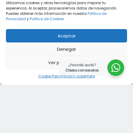
Utilizamos cookies y otras tecnologías para mejorar tu
experiencia. Al aceptar, procesaremos datos de navegación.
Puedes obtener más información en nuestra
Política de
Privacidad
y
Política de Cookies
.
Aceptar
Es una Empresa Ecuatoriana Líder en Soluciones
Denegar
Térmicas Industriales. Ofrecemos productos
Ver preferencias
como Calderas, Quemadores, Instrumentación de
¿Necesita ayuda?
Control y Calentamiento; además de Asesoría
Chatea con nosotros
Cookie Policy
Privacy Statement
Técnica para Optimizar Procesos Industriales ,
Servicios de Instalación y Mantenimiento. Nos
enfocamos en la Eficiencia Energética y en la
Innovación del uso de Combustibles y Medios
Alternativos para obtener Certificaciones de
Huella de Carbono Cero