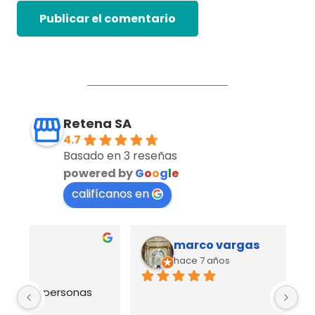
Publicar el comentario
Retena SA
4.7
Basado en 3 reseñas
powered by
G
o
o
g
l
e
califícanos en
marco vargas
hace 7 años