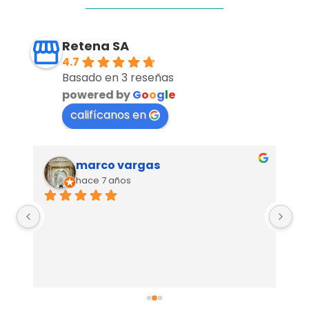
Retena SA
4.7
Basado en 3 reseñas
powered by
G
o
o
g
l
e
califícanos en
marco vargas
hace 7 años