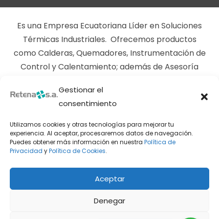
Es una Empresa Ecuatoriana Líder en Soluciones
Térmicas Industriales. Ofrecemos productos
como Calderas, Quemadores, Instrumentación de
Control y Calentamiento; además de Asesoría
Técnica para Optimizar Procesos Industriales ,
Gestionar el
Servicios de Instalación y Mantenimiento. Nos
consentimiento
enfocamos en la Eficiencia Energética y en la
Innovación del uso de Combustibles y Medios
Utilizamos cookies y otras tecnologías para mejorar tu
experiencia. Al aceptar, procesaremos datos de navegación.
Alternativos para obtener Certificaciones de
Puedes obtener más información en nuestra
Política de
Huella de Carbono Cero
Privacidad
y
Política de Cookies
.
El Compromiso de
RETENA
S.A, es ofrecer Calidad y
Aceptar
Satisfacción al Cliente quien Confió en una
Empresa de más de Cuarenta Años de Trayectoria
Denegar
y Experiencia en el Mercado Ecuatoriano.