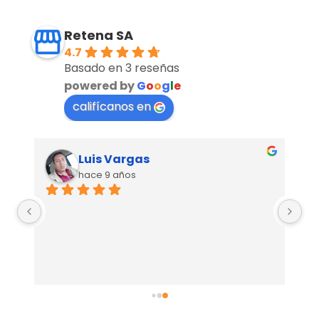
Retena SA
4.7
Basado en 3 reseñas
powered by
G
o
o
g
l
e
califícanos en
Luis Vargas
hace 9 años