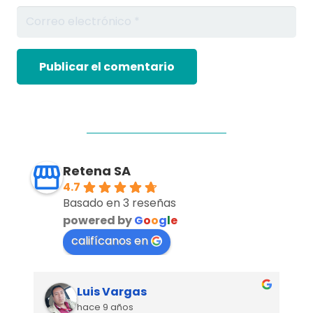
Publicar el comentario
Retena SA
4.7
Basado en 3 reseñas
powered by
G
o
o
g
l
e
califícanos en
Luis Vargas
hace 9 años