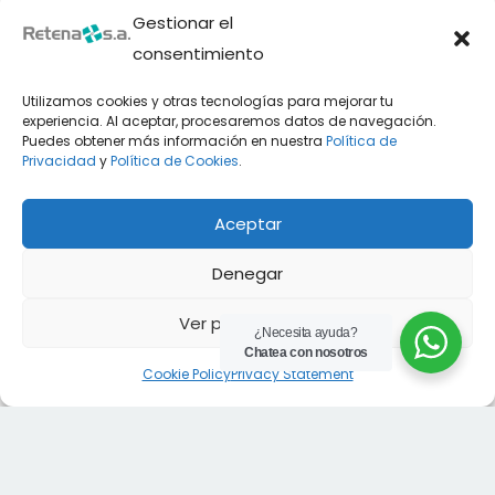
Gestionar el
consentimiento
Utilizamos cookies y otras tecnologías para mejorar tu
experiencia. Al aceptar, procesaremos datos de navegación.
Puedes obtener más información en nuestra
Política de
Privacidad
y
Política de Cookies
.
Aceptar
Es una Empresa Ecuatoriana Líder en Soluciones
Denegar
Térmicas Industriales. Ofrecemos productos
Ver preferencias
como Calderas, Quemadores, Instrumentación de
¿Necesita ayuda?
Chatea con nosotros
Control y Calentamiento; además de Asesoría
Cookie Policy
Privacy Statement
Técnica para Optimizar Procesos Industriales ,
Servicios de Instalación y Mantenimiento. Nos
enfocamos en la Eficiencia Energética y en la
Innovación del uso de Combustibles y Medios